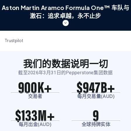
Aston Martin Aramco Formula One™ 车队与
激石：追求卓越，永不止步
Aston Martin Aramco Formula
Trustpilot
One™ 车队与 激石：追求卓越，永不
止步
我们的数据说明一切
两大世界顶尖团队。一份对进步的共同执着。探索这段立足于巅峰
表现的合作——于赛道，亦于市场。
截至2026年3月31日的Pepperstone集团数据
900K+
$947B+
因为追求卓越，永不止步。
了解更多
交易者
每月交易量(AUD)
$133M+
9
每月出金(AUD)
全球持牌实体