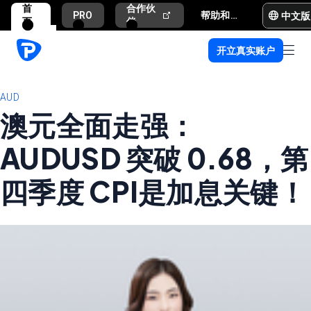
首
合作伙
中文版
PRO
帮助和支持
页
伴
开立真实账户
AUD
澳元全面走强：
AUDUSD 突破 0.68，第
四季度 CPI是加息关键！