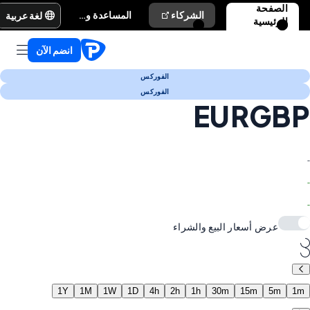
الصفحة
لغة عربية
الشركاء
المساعدة والدعم
الرئيسية
انضم الآن
الفوركس
الفوركس
EURGBP
-
-
-
عرض أسعار البيع والشراء
1Y
1M
1W
1D
4h
2h
1h
30m
15m
5m
1m