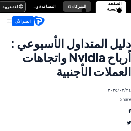
الصفحة
لغة عربية
الشركاء
المساعدة والدعم
الرئيسية
انضم الآن
دليل المتداول الأسبوعي :
أرباح Nvidia واتجاهات
العملات الأجنبية
٢٤‏/٠٢‏/٢٠٢٥
Share