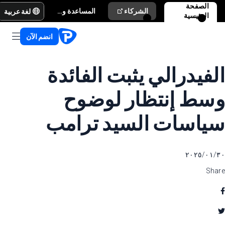
الصفحة
لغة عربية
الشركاء
المساعدة والدعم
الرئيسية
انضم الآن
الفيدرالي يثبت الفائدة
وسط إنتظار لوضوح
سياسات السيد ترامب
٣٠‏/٠١‏/٢٠٢٥
Share