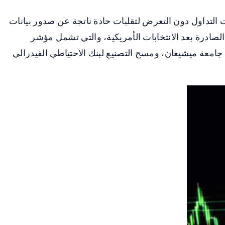
ت التداول دون التعرض لتقلبات حادة ناتجة عن صدور بيانات
 الصادرة بعد الانتخابات الأمريكية، والتي تشمل مؤشر
درالي في نيويورك، ومؤشرات مديري المشتريات من S&P Global، إلى جانب مسح جامعة ميشيغان، ومسح التصنيع لبنك الاحتياطي الفيدرالي