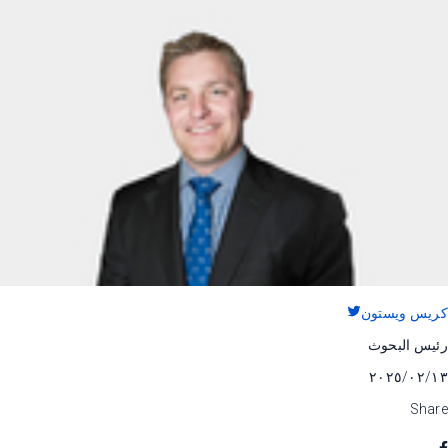
كريس ويستون
رئيس البحوث
١٣‏/٠٢‏/٢٠٢٥
Share