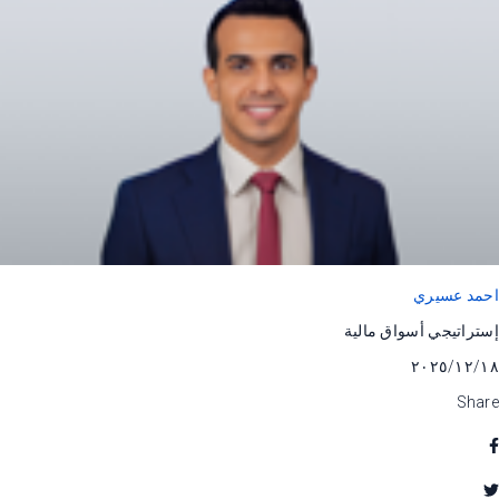
احمد عسيري
إستراتيجي أسواق مالية
١٨‏/١٢‏/٢٠٢٥
Share