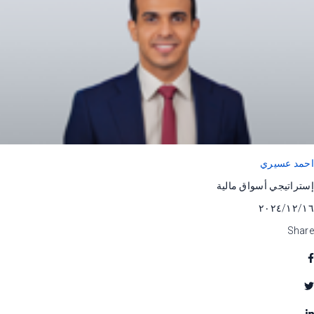
احمد عسيري
إستراتيجي أسواق مالية
١٦‏/١٢‏/٢٠٢٤
Share