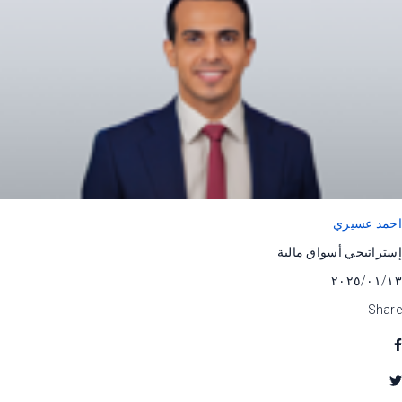
احمد عسيري
إستراتيجي أسواق مالية
١٣‏/٠١‏/٢٠٢٥
Share