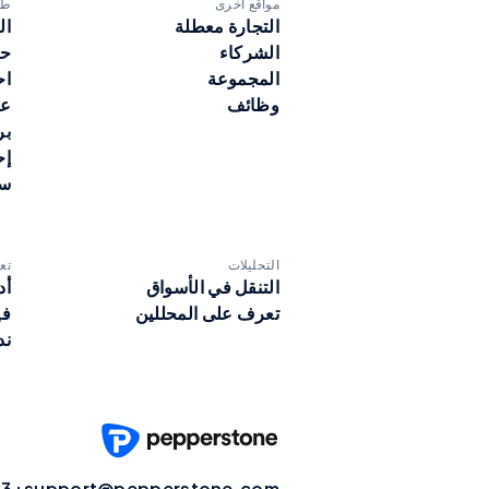
مواقع أخرى
طر
التجارة معطلة
ال
الشركاء
حس
المجموعة
اح
وظائف
عم
بر
إح
سا
التحليلات
تع
التنقل في الأسواق
أد
تعرف على المحللين
في
ند
+613 9020 0155
support@pepperstone.com